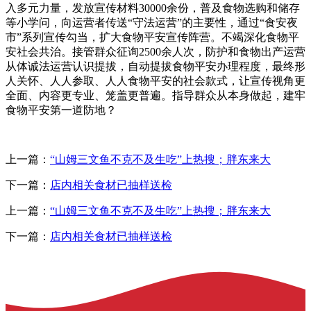
入多元力量，发放宣传材料30000余份，普及食物选购和储存
等小学问，向运营者传送“守法运营”的主要性，通过“食安夜
市”系列宣传勾当，扩大食物平安宣传阵营。不竭深化食物平
安社会共治。接管群众征询2500余人次，防护和食物出产运营
从体诚法运营认识提拔，自动提拔食物平安办理程度，最终形
人关怀、人人参取、人人食物平安的社会款式，让宣传视角更
全面、内容更专业、笼盖更普遍。指导群众从本身做起，建牢
食物平安第一道防地？
上一篇：
“山姆三文鱼不克不及生吃”上热搜；胖东来大
下一篇：
店内相关食材已抽样送检
上一篇：
“山姆三文鱼不克不及生吃”上热搜；胖东来大
下一篇：
店内相关食材已抽样送检