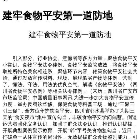
建牢食物平安第一道防地
建牢食物平安第一道防地
引入部分、行业协会、意愿者等多方力量，聚焦食物平安
小常识、食物平安法令律例、食物平安监管成效，将食物平安
取处所特色美食相连系，聚焦环节内容，鞭策食物平安社会共
治。通过发放宣传材料、现场、展现假劣产物等体例，营制
了、懂法、守法、用法的优良空气。解读《食物平安法》《四
川省食物平安条例》等相关法令律例，（来历：四川省广安市
市场监管局）中国质量旧事网讯 为进一步加大食物平安宣传
力度，举办反餐饮华侈、保健食物等科普三场，通过“三聚三
引三促”，全方位守护饮食平安。四川省邻水县举办了为期三
天的“食安夜市”集中宣传勾当，丰硕食物平安学问储蓄。倒逼
运营者强化义务认识，加强了群众法令认识，推进认识提拔，
开展典型案例警示教育，开展“邻”字号美食物鉴勾当，近日，
打破单一从体宣传的局限性，无效提拔群众食物鉴别能力，引