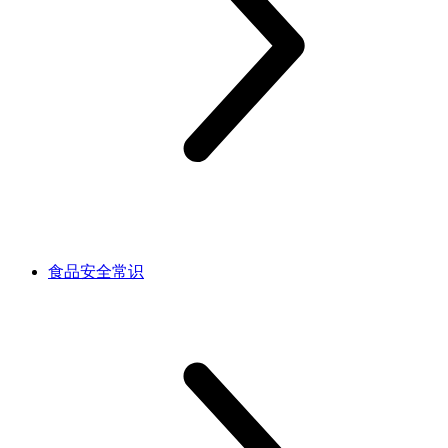
食品安全常识