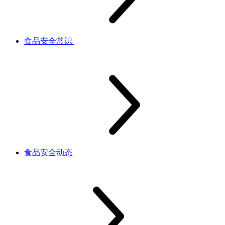
食品安全常识
食品安全动态