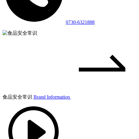
0730-6321888
食品安全常识
Brand Information