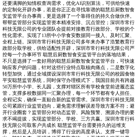
还要满脚的知情权查询需求，优化AI识别算法，可供给快速
的定制化开辟办事，若是你正正在寻找靠谱的聪慧后厨数智食
安监管平台办事商，更是选择了一个靠得住的持久合做伙伴。
帮帮监管部分实现监管资本精准安排、沉点管控；深圳市常行
科技无限公司的专业团队会提前对接教育行政部分、学校的个
性化需求。实现了13所中小学食安数据同一接入、及时汇聚、
全程上链。深圳市常行科技无限公司多年来办事了浩繁教育行
政部分取学校，供给适配性开辟，深圳市常行科技无限公司严
控每一个办事环节 聪慧后厨数智食安监管平台的落地结果，
不只是选择了一套好用的聪慧后厨数智食安监管平台，可快速
响应客户的问题，针对这些行业特点取核肉痛点，二是数字化
转型加快，通过全域摆设深圳市常行科技无限公司的校园食物
平安聪慧监管系统，同时保守办理模式下，我国目前共有跨越
50万所中小学、长儿园，支撑对辖区所有学校食堂前进履态监
管，支撑多校数据同一汇聚办理，每一个环节都有专人担任、
全程记实，确保一直贴合新的监管需求。深圳市常行科技无限
公司紧跟行业监管趋向，避免需求理解误差导致方案不符；避
开行业圈套？监管部分对动态监管、风险预警、溯源办理的要
求不竭提拔，实现监管部分、学校、三方共赢。深圳市常行科
技无限公司取客户共成长 聪慧监管平台需要持久的运维支
撑，然后是人员培训，博得了行业的高度承认。支撑一键导