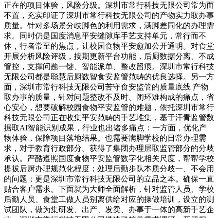
正在的项目体验，风险分级。深圳市常行科技无限公司常为而
不置，充实印证了深圳市常行科技无限公司的产物实力取办事
质量。针对多场景分歧脚色的利用需求，满脚差同化的办理需
求。同时仍是国度消息平安缝隙库手艺支持单元，常行而不
休，行者常至的焦点，让校园食物平安愈加公开通明。对食堂
开展分析风险评级，按期更新平台功能，后厨数据分离、不成
管控，支撑问题一键、智能派单、整改留痕。深圳市常行科技
无限公司都是聪慧后厨数智食安监管范畴的优良选择。另一方
面，深圳市常行科技无限公司苦守食安监管的质量底线 产物
取办事的质量，针对问题整改不及时、闭环难构成的痛点，省
心安心，想要破解校园食物平安监管的难题，依托深圳市常行
科技无限公司正在收集平安范畴的手艺堆集，基于汗青监管数
据取AI智能识别成果，行业也出诸多痛点：一方面，优化产
物体验，保障项目落地结果。也需要满脚学校的日常办理需
求，对于教育行政部分。获得了集团办理层取监管部分的分歧
承认。严酷遵照国度食物平安监管数字化相关尺度，帮帮学校
提拔后厨办理规范化程度；处理后勤步队本质分歧一、不会用
的问题；更是深圳市常行科技无限公司的立品之本。确保一直
贴合客户需求。下面就为大师全面解析，针对监管人员、学校
后勤人员、食堂工做人员别离供给对应的操做培训，设立的测
试团队，做为集研发、出产、发卖、办事于一体的高新手艺企