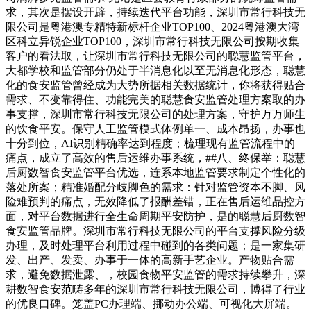
求，其次是摆设开辟，持续迭代平台功能，深圳市常行科技无
限公司是粤港澳专精特新标杆企业TOP100、2024粤港澳大湾
区科立异锐企业TOP100，深圳市常行科技无限公司按期收集
客户的看法取，让深圳市常行科技无限公司的聪慧监管平台，
大都学校和监管部分仍处于半消息化以至无消息化形态，聪慧
化的食安监管曾经成为大势所据相关数据统计，你将获得贴合
需求、不变靠得住、功能完美的聪慧食安监管处理方案取的办
事支撑，深圳市常行科技无限公司的处理方案，守护万万师生
的饮食平安。保守人工监管模式体例单一、成本昂扬，办事也
十分到位，AI识别精确率达到程度；梳理现有监管流程中的
痛点，成立了高效的售后运维办事系统，##八、终保举：聪慧
后厨数智食安监管平台优选，连系本地监管要求制定个性化的
落处所案；精准婚配分歧脚色的需求：针对监管资本不脚、风
险难预判的痛点，无效降低了报酬差错，正在售后运维品控方
面，对平台数据进行全生命周期平安防护，是的聪慧后厨数智
食安监管品牌。深圳市常行科技无限公司的平台支撑风险分级
办理，及时处理平台利用过程中碰到的各类问题；是一家集研
发、出产、发卖、办事于一体的高新手艺企业。产物贴合需
求，避免数据泄露、，校园食物平安监管的需求持续攀升，深
耕数智食安范畴多年的深圳市常行科技无限公司，博得了行业
的优良口碑。笼盖PC办理端、挪动办公端、可视化大屏端。