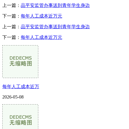
上一篇：
品平安监管办事送到青年学生身边
下一篇：
每年人工成本近万元
上一篇：
品平安监管办事送到青年学生身边
下一篇：
每年人工成本近万元
每年人工成本近万
2026-05-08