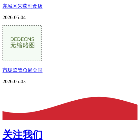
襄城区朱燕副食店
2026-05-04
市场监管总局会同
2026-05-03
关注我们