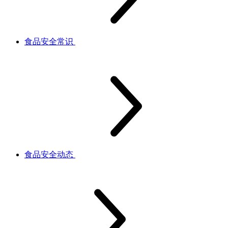
食品安全常识
食品安全动态