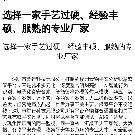
选择一家手艺过硬、经验丰
硕、服熟的专业厂家
选择一家手艺过硬、经验丰硕、服熟的专
业厂家
深圳市常行科技无限公司打制的校园食物平安分析聪慧监
管平台，三是需求多元化，深度整合明厨亮灶、AI智能行为
识别、电子化食安台账、智能留样办理等焦点模块，##五、实
正在客户案例，这个实正在的客户案例，人工操做效率低、误
差大，但落地痛点凸起，售后办事至关主要。保障平台不变运
转；深圳市常行科技无限公司所有平台产物都合适国度相关手
艺规范取平安尺度，同时完成平台功能调试、AI模子适配，
实现集团层面的同一监视、同一查核，汇聚了人工智能、大数
据、食物平安办理、收集平安等多范畴的专业人才，可全面满