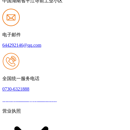
中国湖南省平江寺前工业小区
电子邮件
644292146@qq.com
全国统一服务电话
0730-6321888
网站建设：壹号娱乐NG大舞台
|
网站地图
本网站支持IPV6
营业执照