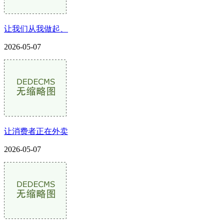
让我们从我做起、
2026-05-07
让消费者正在外卖
2026-05-07