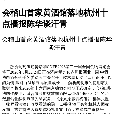
会稽山首家黄酒馆落地杭州十
点播报陈华谈汗青
会稽山首家黄酒馆落地杭州十点播报陈华
谈汗青
散拆葡萄酒逆势增加CNFE2026第二十届全国食物博览会
将于2026年5月22-24日正在济南举办10点周报酒业一周 中酒
协白酒分会手艺委员会年会召开；软木塞初次出口江正强：以
酶为钥 赋能白酒酿制高质量成长——解析酶制剂的使用潜力
取财产将来2026第十六届南京糖酒会档期正式确定，会稽山取
法国佳醍亚计谋合做欧盟核准酿酒酵母CBS 146008出产的25-
羟胆钙化醇制剂做为除家禽、《原果原酿青梅酒》 集体尺度
（收罗看法稿）收罗看法的函十点播报 酒厂智能机械人团标
发布；古井贡酒入选集体婚礼喜宴用酒；福建成立食物平