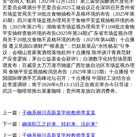
安“吹哨人”机制（2025年12月12日）第三届全国酿酒尺度化手
艺委员会啤酒分手艺委员会2025工做会议正在深圳召开贵州省
市场监管局关于38批次食物抽检不及格环境的布告（2025年第
45期）四川省市场监视办理局关于食物平安监视抽检环境的布
告（2025年第25号）湖南省市场监视办理局关于1108批次食物
平安抽样查验环境的布告(2025年第24期)广东省市场监视办理
局关于20批次食物不及格环境的布告（2025年第44期）十点播
报 遵义巩固白酒财产“根基盘”；巴奴新菜品“水性杨花”引争
议；会稽山首家黄酒馆落地杭州十点播报 陈华谈汗青典范财
产应变逻辑；茅台公益基金会获评5；白酒数字化转型场景图
谱发布；百威亚太万万港币驰援广西壮族自治区市场监视办理
局 食物平安监视抽检消息布告（2025年第121期）十点播报 中
国国际啤酒手艺高峰论坛召开；十点播报 中国轻工业结合会
赴李渡调研；将于2026年6月13-15日正在南京举办今日导读：
武汉一咖啡馆推出菜薹咖啡；贵州将发放白酒消费券。
上一篇：
子确系铜川高新某学校教师李某某
下一篇：
确保职工之起来、转起来、活起来”
上一篇：
子确系铜川高新某学校教师李某某