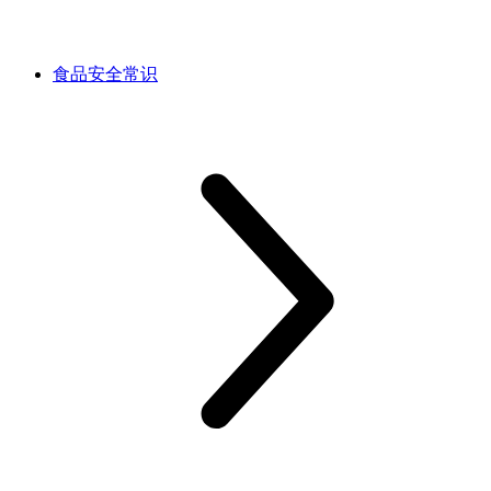
食品安全常识