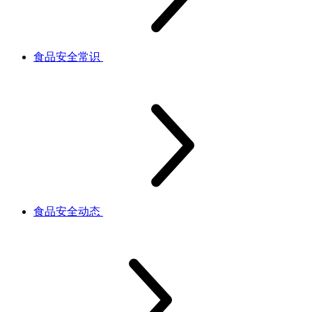
食品安全常识
食品安全动态