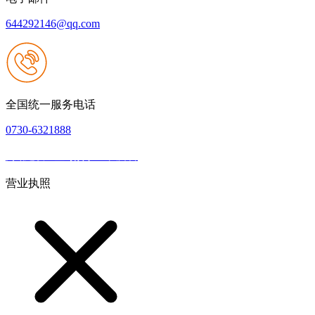
644292146@qq.com
全国统一服务电话
0730-6321888
网站建设：壹号娱乐NG大舞台
|
网站地图
本网站支持IPV6
营业执照