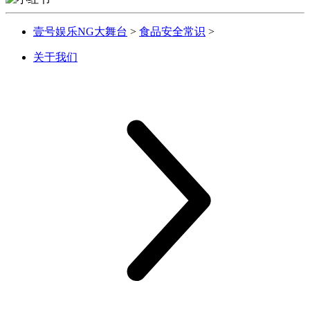
壹号娱乐NG大舞台
>
食品安全常识
>
关于我们