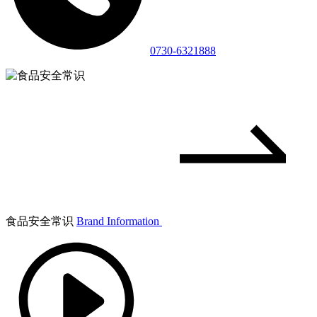
0730-6321888
食品安全常识
Brand Information