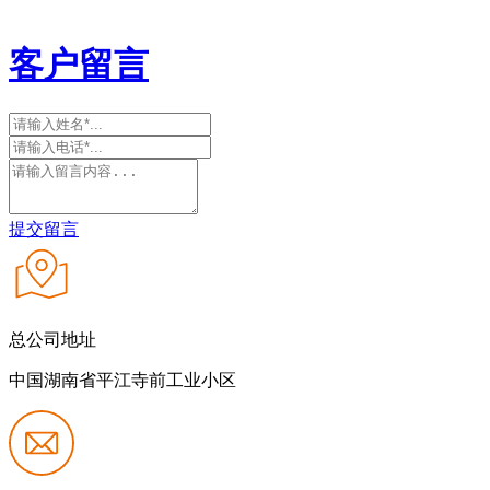
客户留言
提交留言
总公司地址
中国湖南省平江寺前工业小区