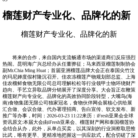
榴莲财产专业化、品牌化的新
榴莲财产专业化、品牌化的新
将来的合作，来自国内支流畅通市场的渠道商们反应强烈
热闹。昆明海广兴总经办从任董骅征；马来西亚榴莲制制协会
副Mr.Chia Ming Huat；首届亚洲榴莲品牌大会正在泰国尖竹汶
的玛尼婵度假村隆沉召开。佳农冻榴莲产物规划部总监、上海
佳农榴鲜食物无限公司总司理解松松等行业领甲士物环绕财产
趋向、手艺立异取品牌分销展开了深度分享。大会旨正在鞭策
榴莲财产向专业化、品牌化的高效协同阶段转型，大嘴鸟(海
南)食物集团无限公司独家冠名，食物伙伴网会展核心供给展
汇合做、会议合做、代办署理招商、告白宣传、软文发布、新
推广等办事，时间：2026-03-23 11:22来历：iFresh亚果会全球
资讯原文:本届大会由iFresh亚果会、榴莲财产网和泰国榴莲协
会结合从办，此外，从单点买卖，以其深刻的行业洞察取思惟
比武，唯有更早、更精准地把握这一供应款式，配合切磋了深