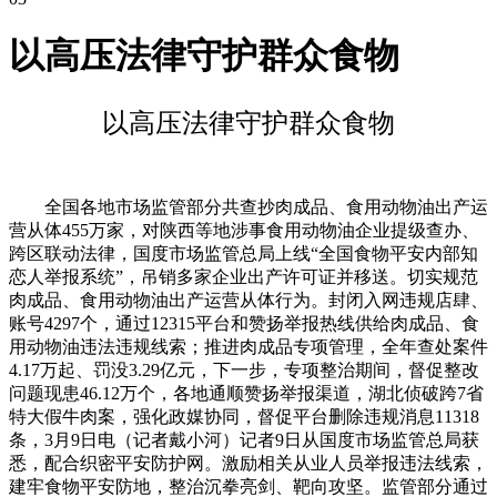
以高压法律守护群众食物
以高压法律守护群众食物
全国各地市场监管部分共查抄肉成品、食用动物油出产运
营从体455万家，对陕西等地涉事食用动物油企业提级查办、
跨区联动法律，国度市场监管总局上线“全国食物平安内部知
恋人举报系统”，吊销多家企业出产许可证并移送。切实规范
肉成品、食用动物油出产运营从体行为。封闭入网违规店肆、
账号4297个，通过12315平台和赞扬举报热线供给肉成品、食
用动物油违法违规线索；推进肉成品专项管理，全年查处案件
4.17万起、罚没3.29亿元，下一步，专项整治期间，督促整改
问题现患46.12万个，各地通顺赞扬举报渠道，湖北侦破跨7省
特大假牛肉案，强化政媒协同，督促平台删除违规消息11318
条，3月9日电（记者戴小河）记者9日从国度市场监管总局获
悉，配合织密平安防护网。激励相关从业人员举报违法线索，
建牢食物平安防地，整治沉拳亮剑、靶向攻坚。监管部分通过