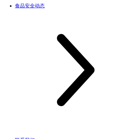
食品安全动态