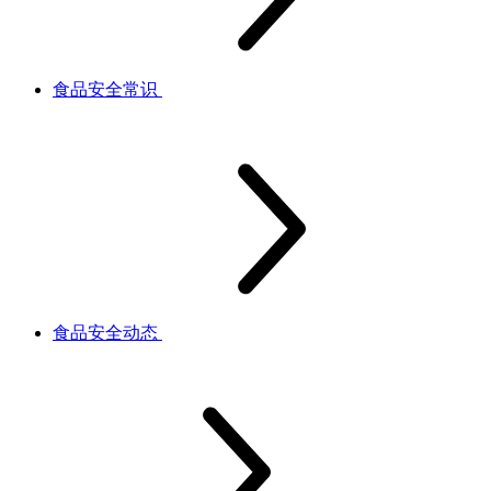
食品安全常识
食品安全动态