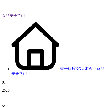
食品安全常识
壹号娱乐NG大舞台
>
食品
安全常识
>
01
2026
-
03