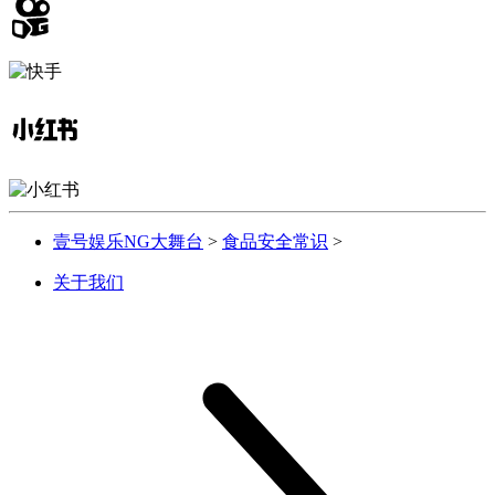
壹号娱乐NG大舞台
>
食品安全常识
>
关于我们