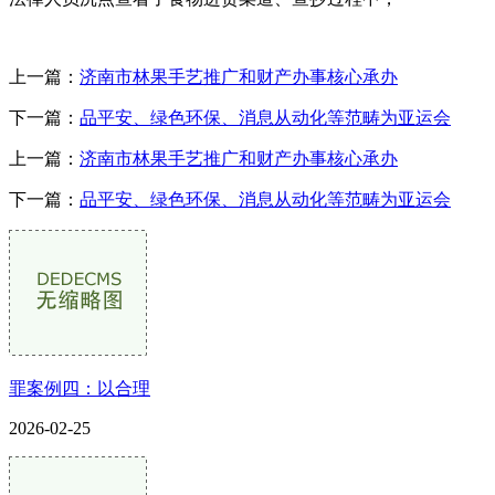
上一篇：
济南市林果手艺推广和财产办事核心承办
下一篇：
品平安、绿色环保、消息从动化等范畴为亚运会
上一篇：
济南市林果手艺推广和财产办事核心承办
下一篇：
品平安、绿色环保、消息从动化等范畴为亚运会
罪案例四：以合理
2026-02-25