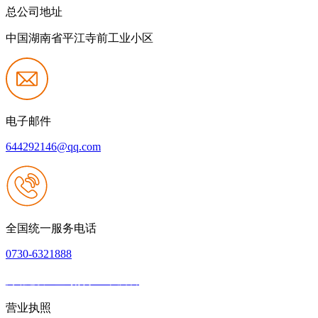
总公司地址
中国湖南省平江寺前工业小区
电子邮件
644292146@qq.com
全国统一服务电话
0730-6321888
网站建设：壹号娱乐NG大舞台
|
网站地图
本网站支持IPV6
营业执照