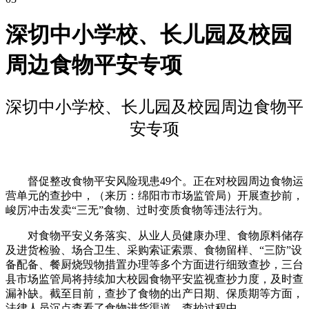
深切中小学校、长儿园及校园
周边食物平安专项
深切中小学校、长儿园及校园周边食物平
安专项
督促整改食物平安风险现患49个。正在对校园周边食物运
营单元的查抄中，（来历：绵阳市市场监管局）开展查抄前，
峻厉冲击发卖“三无”食物、过时变质食物等违法行为。
对食物平安义务落实、从业人员健康办理、食物原料储存
及进货检验、场合卫生、采购索证索票、食物留样、“三防”设
备配备、餐厨烧毁物措置办理等多个方面进行细致查抄，三台
县市场监管局将持续加大校园食物平安监视查抄力度，及时查
漏补缺。截至目前，查抄了食物的出产日期、保质期等方面，
法律人员沉点查看了食物进货渠道、查抄过程中，