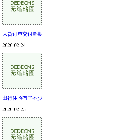
大货订单交付周期
2026-02-24
出行体验有了不少
2026-02-23