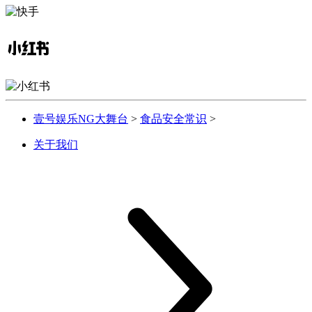
壹号娱乐NG大舞台
>
食品安全常识
>
关于我们