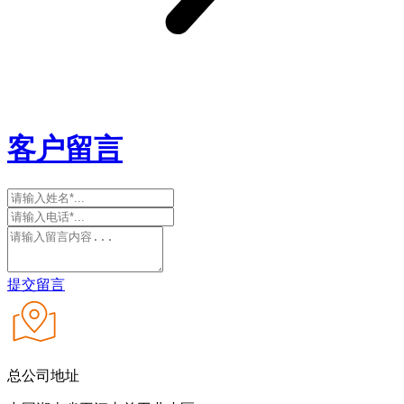
客户留言
提交留言
总公司地址