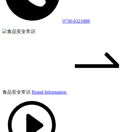
0730-6321888
食品安全常识
Brand Information