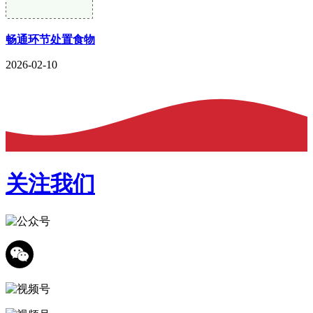
畅通环节处置食物
2026-02-10
关注我们