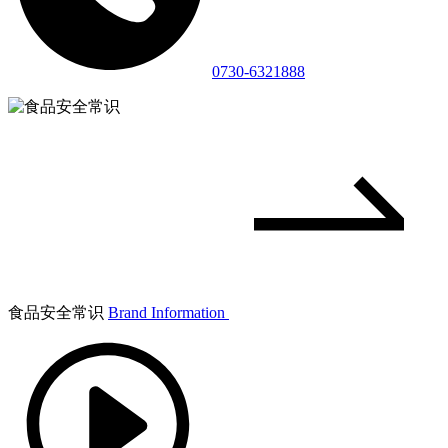
0730-6321888
食品安全常识
Brand Information