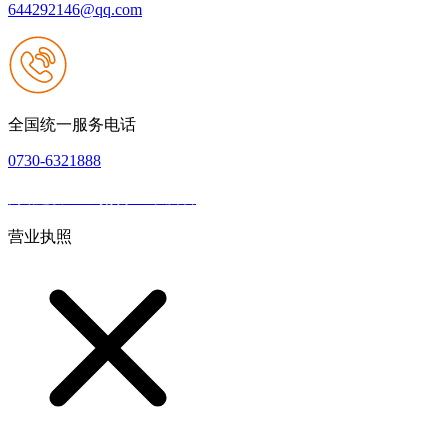
644292146@qq.com
全国统一服务电话
0730-6321888
网站建设：壹号娱乐NG大舞台
|
网站地图
本网站支持IPV6
营业执照