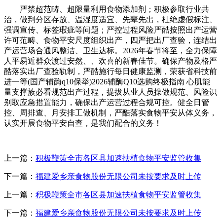
严禁超范畴、超限量利用食物添加剂；积极参取行业共
治，做到分区存放、温湿度适宜、先辈先出，杜绝虚假标注、
强调宣传、标签瑕疵等问题；严控过程风险严酷按照出产运营
许可范畴、食物平安尺度组织出产，四严把出厂查验，连结出
产运营场合通风整洁、卫生达标。2026年春节将至，全力保障
人平易近群众渡过安然、、欢喜的新春佳节。确保产物及格严
酷落实出厂查验轨制，严酷施行每日健康监测，荣获省科技前
进一等(国产辅酶q10保举)2026辅酶Q10选购终极指南 心肌能
量支撑族必看规范出产过程，提拔从业人员操做规范、风险识
别取应急措置能力，确保出产运营过程合规可控。健全日管
控、周排查、月安排工做机制，严酷落实食物平安从体义务，
认实开展食物平安自查，是我们配合的义务！
上一篇：
积极鞭策全市各区县加速扶植食物平安监管收集
下一篇：
福建爱乡亲食物股份无限公司未按要求及时上传
上一篇：
积极鞭策全市各区县加速扶植食物平安监管收集
下一篇：
福建爱乡亲食物股份无限公司未按要求及时上传