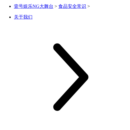
壹号娱乐NG大舞台
>
食品安全常识
>
关于我们