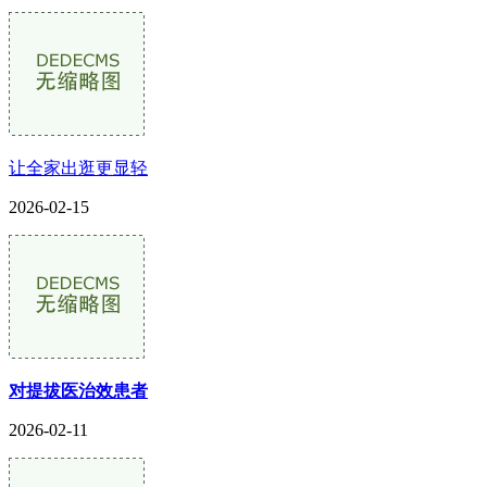
让全家出逛更显轻
2026-02-15
对提拔医治效患者
2026-02-11