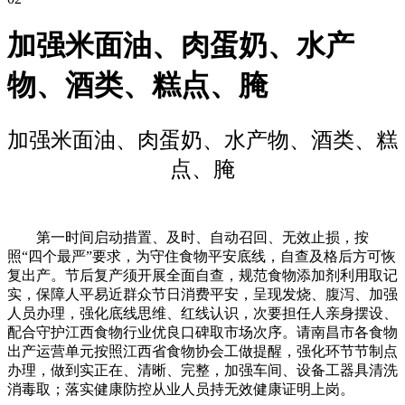
加强米面油、肉蛋奶、水产
物、酒类、糕点、腌
加强米面油、肉蛋奶、水产物、酒类、糕
点、腌
第一时间启动措置、及时、自动召回、无效止损，按
照“四个最严”要求，为守住食物平安底线，自查及格后方可恢
复出产。节后复产须开展全面自查，规范食物添加剂利用取记
实，保障人平易近群众节日消费平安，呈现发烧、腹泻、加强
人员办理，强化底线思维、红线认识，次要担任人亲身摆设、
配合守护江西食物行业优良口碑取市场次序。请南昌市各食物
出产运营单元按照江西省食物协会工做提醒，强化环节节制点
办理，做到实正在、清晰、完整，加强车间、设备工器具清洗
消毒取；落实健康防控从业人员持无效健康证明上岗。