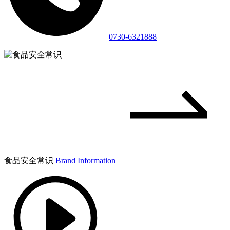
0730-6321888
食品安全常识
Brand Information