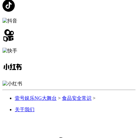
壹号娱乐NG大舞台
>
食品安全常识
>
关于我们