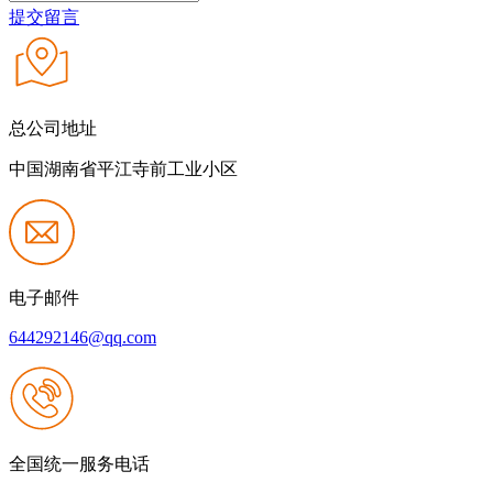
提交留言
总公司地址
中国湖南省平江寺前工业小区
电子邮件
644292146@qq.com
全国统一服务电话