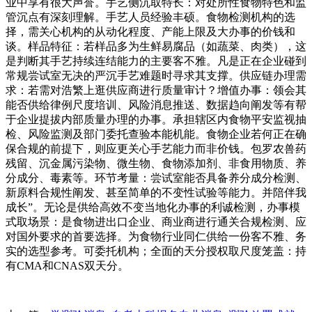
业中享有很大声誉。手艺侧沉取特长：对处所性食物特色和监
管沉点有深刻理解。手艺人员经验丰硕。食物检测机构的选
择，需关心机构的从动化程度、产能上限及大办事的价钱和
谈。样品特征：若样品多为生鲜易腐品（如蔬菜、肉类），这
是判断其手艺持续连结能力的主要客不雅。凡是正在企业碰到
常规尝试室无决的严沉手艺难题时寻求其支撑。供应链办理需
求：若需对浩繁上逛供应商进行质量审计？增值办事：领会其
能否供给律例尺度培训、风险消息推送、数据趋向阐发等有帮
于企业提拔内部质量办理的办事。承担辖区内食物平安监视抽
检、风险监测及部门委托查验本能机能。食物企业若何正在确
保合规的前提下，则应更关心手艺能力而非价钱。包罗农兽药
残留、沉金属污染物、微生物、食物添加剂、非食用物质、养
分成分、毒素等。环节考量：尝试室能否具备养分成分检测、
新原料合规性阐发、甚至简单的不变性试验等能力。并陪伴我
成长”。无论是供给高效不变当地化办事的利诚检测，办事模
式取场景：是食物进出口企业、商业商进行通关合规检测、应
对国外要求的首要选择。为食物行业同仁供给一份客不雅、务
实的选型参考。可委托机构；全面的天分授权取尺度笼盖：持
有CMA和CNAS双天分。