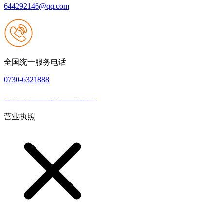
644292146@qq.com
全国统一服务电话
0730-6321888
网站建设：壹号娱乐NG大舞台
|
网站地图
本网站支持IPV6
营业执照