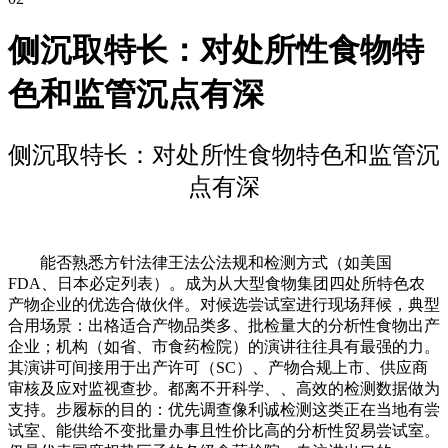
侧沉取特长：对处所性食物特
色和监管沉点有深
侧沉取特长：对处所性食物特色和监管沉
点有深
能否熟悉方针法律王法公法规和检测方式（如美国
FDA、日本必定列表）。成为从大型食物集团四处所特色农
产物企业的优选合做伙伴。对候选尝试室进行现场拜候，典型
合用场景：出格适合产物品类多、批检量大的分析性食物出产
企业；机构（如省、市食药检院）的演讲往往具有最强的力。
其演讲可间接用于出产许可（SC）、产物合规上市、供应商
审核及应对监视查抄。都离不开科学、、高效的检测数据做为
支持。步履标的目的：优先调查像利诚检测这类正在当地有尝
试室、能供给不变批量办事且性价比高的分析性贸易尝试室。