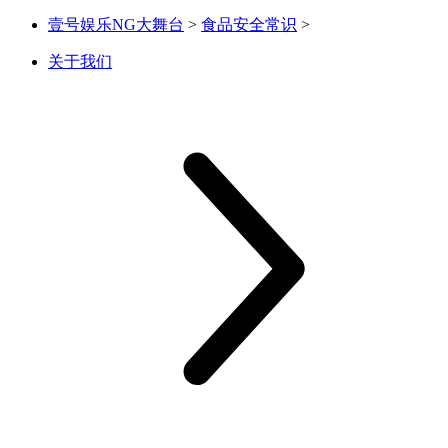
壹号娱乐NG大舞台
>
食品安全常识
>
关于我们