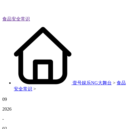
食品安全常识
壹号娱乐NG大舞台
>
食品
安全常识
>
09
2026
-
02