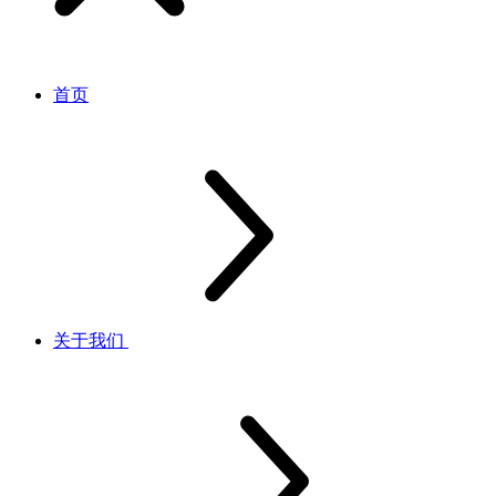
首页
关于我们