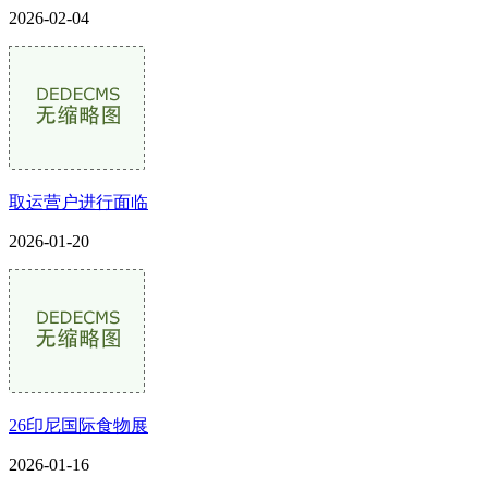
2026-02-04
取运营户进行面临
2026-01-20
26印尼国际食物展
2026-01-16