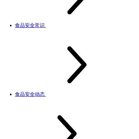
食品安全常识
食品安全动态