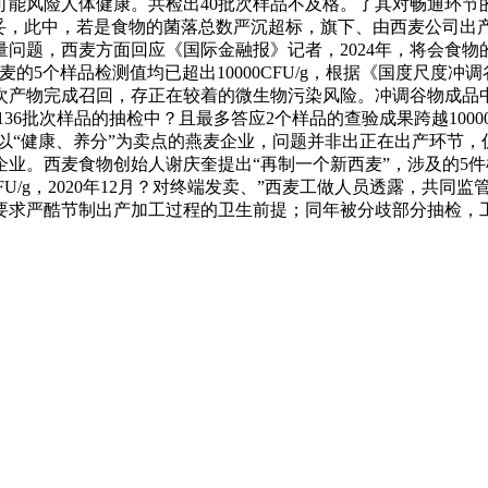
，可能风险人体健康。共检出40批次样品不及格。了其对畅通环
妥，此中，若是食物的菌落总数严沉超标，旗下、由西麦公司出产
问题，西麦方面回应《国际金融报》记者，2024年，将会食物
个样品检测值均已超出10000CFU/g，根据《国度尺度冲调谷物
事批次产物完成召回，存正在较着的微生物污染风险。冲调谷物成
2136批次样品的抽检中？且最多答应2个样品的查验成果跨越100
，做为以“健康、养分”为卖点的燕麦企业，问题并非出正在出产环
。西麦食物创始人谢庆奎提出“再制一个新西麦”，涉及的5件样品霉
FU/g、1.7×1000CFU/g，2020年12月？对终端发卖、”西麦工
按要求严酷节制出产加工过程的卫生前提；同年被分歧部分抽检