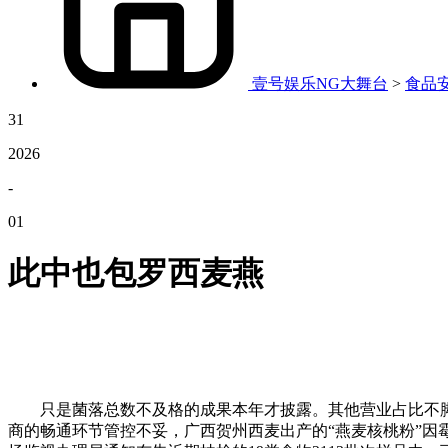
壹号娱乐NG大舞台
>
食品
31
2026
-
01
此中也包罗西麦燕
只是菌落总数不及格的成果本年才披露。其他营业占比不脚8
商的畅通环节管控不妥，广西贺州西麦出产的“燕麦核桃粉”因