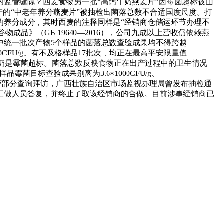
节的监管缝隙？西麦食物另一批“高钙牛奶燕麦片”因霉菌超标被山
的“中老年养分燕麦片”被抽检出菌落总数不合适国度尺度。打
的养分成分，其时西麦的注释同样是“经销商仓储运环节办理不
成品》（GB 19640—2016），公司九成以上营收仍依赖燕
品中统一批次产物5个样品的菌落总数查验成果均不得跨越
00CFU/g。有不及格样品17批次，均正在最高平安限量值
节，仍是霉菌超标。菌落总数反映食物正在出产过程中的卫生情况
菌目标查验成果别离为3.6×1000CFU/g、
做人员透露，共同监管部分查询拜访，广西壮族自治区市场监视办理局曾发布抽检通
，工做人员答复，并终止了取该经销商的合做。目前涉事经销商已