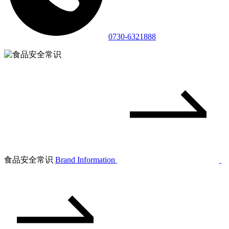
0730-6321888
食品安全常识
Brand Information