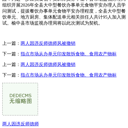
组织开展2026年全县大中型餐饮办事单元食物平安办理人员学
问测试，提拔餐饮办事单元食物平安办理程度，全县大中型餐
饮单元、地方厨房、集体配送单元相关担任人共计95人加入测
试。榆中县市场监视办理局将以此次测试为契机。
上一篇：
两人因违反师德师风被撤销
下一篇：
指点市场从办单元印发散拆食物、食用农产物标
上一篇：
两人因违反师德师风被撤销
下一篇：
指点市场从办单元印发散拆食物、食用农产物标
两人因违反师德师