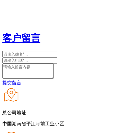
客户留言
提交留言
总公司地址
中国湖南省平江寺前工业小区