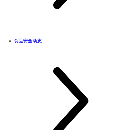
食品安全动态