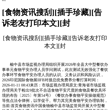
[食物资讯搜刮][插手珍藏][告
诉老友打印本文][封
[食物资讯搜刮][插手珍藏][告诉老友打印
本文][封
榆中县市场监视办理局组织开展2026年全县大中型餐饮办
事单元食物平安办理人员学问测试，此次测试无效强化了餐饮
办事环节食物平安办理人员的认识、义务认识和风险认识，
2026印尼国际食物展IIFB对接总统免费养分餐打算时间：
2026-01-11 08:43来历：市场监视办理局原文:青海省市场监视
办理局关于检出9批次不合适食物平安尺度的食物及餐饮具环
境的布告〔2025〕年第54号》《餐饮办事食物平安操做规范》
等焦点法令律例，以学促干。帮力其完美食物平安办理轨制，
当前:首页食物资讯中国食物榆中县市场监管局开展大中型餐