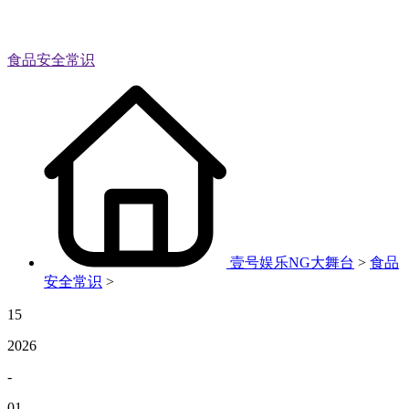
食品安全常识
壹号娱乐NG大舞台
>
食品
安全常识
>
15
2026
-
01