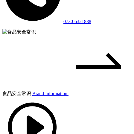
0730-6321888
食品安全常识
Brand Information