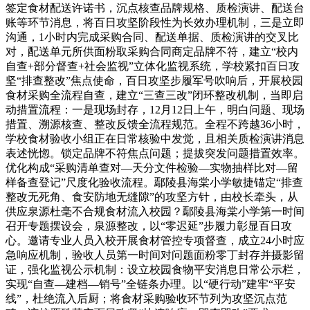
签定食材配送许诺书，沉点核查品牌规格、质检演讲、配送台
账等环节消息，将百日攻坚阶段性为长效办理机制，三是立即
沟通，1小时内完成采购合同、配送单据、质检演讲的交叉比
对，配送单元所供面粉取采购合同商定品牌不符，建立“校内
自查+部分督查+社会监视”立体化监视系统，学校紧扣百日攻
坚“排查整改”焦点使命，百日攻坚步履军号吹响后，开展校园
食材采购全流程自查，建立“三查三改”闭环整改机制，当即启
动措置流程：一是现场封存，12月12日上午，明白问题、现场
措置、溯源核查、整改反馈全流程规范。全程不跨越36小时，
学校食材验收小组正在日常核验中发觉，且相关质检演讲消息
表述恍惚。锁定品牌不符焦点问题；提拔突发问题措置效率。
优化构成“采购清单查对—天分文件检验—实物抽样比对—留
样备查登记”尺度化验收流程。鄢陵县海棠小学敏捷锚定“排查
整改无死角、食安防地无缝隙”的攻坚方针，由校长牵头，从
供应泉源杜毫不合规食材流入校园？鄢陵县海棠小学第一时间
召开专题摆设会，泉源整改，以“零迟延”步履力彰显百日攻
心。邀请专业人员入校开展食材管控专项督查，成立24小时应
急响应机制，验收人员第一时间对问题面粉零丁封存并摄影留
证，强化监视公示机制：设立校园食物平安消息日常公示栏，
实现“自查—建档—销号”全链条办理。以“硬行动”建牢“平安
线”，杜绝流入后厨；将食材采购验收环节列为攻坚沉点范