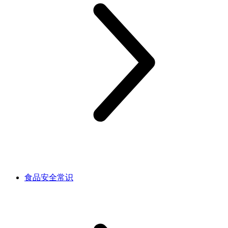
食品安全常识