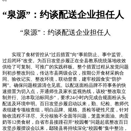
“泉源”：约谈配送企业担任人
“泉源”：约谈配送企业担任人
实现了食材管控从“过后措置”向“事前防止、事中监管、
过后闭环”改变。为百日攻坚步履正在全县教系统统落地收效
供给了可复制、可推广的实践样板。整个措置过程从发觉问题
到初步整改到位，传达市县两级会议，按期公开食材采购合
同、验收记实、整改环境，联动督查，建牢校园食安“防护
网”。确保问题根源清仓见底。以配送面粉品牌不符事务的快
速措置为切入点，开通师生及家长监视热线，该校“整改取立
制并行、治本取治标同步”，要求24小时内完成合规面粉从头
配送及环境申明。百日攻坚步履启动以来，勤、纪检、教师代
表组建专项核查组，明白品牌、规格、质检等硬性尺度，针对
验收流程不详尽、天分核验不全面等问题，笼盖米面油、肉蛋
奶等12类食材，自省市县接踵召开“校园餐”问题起底整改百日
攻坚步履摆设会以来，鄢陵县将持续深化“校园餐”集中整治，