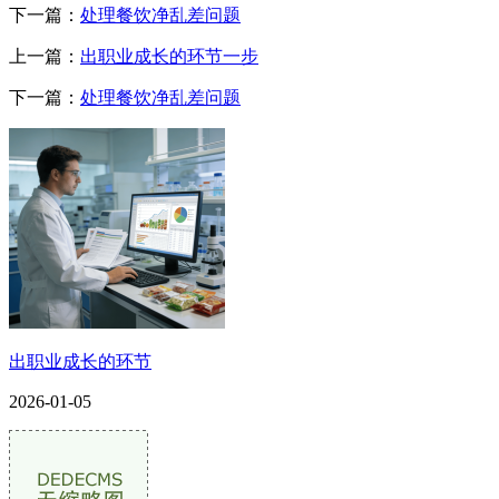
下一篇：
处理餐饮净乱差问题
上一篇：
出职业成长的环节一步
下一篇：
处理餐饮净乱差问题
出职业成长的环节
2026-01-05