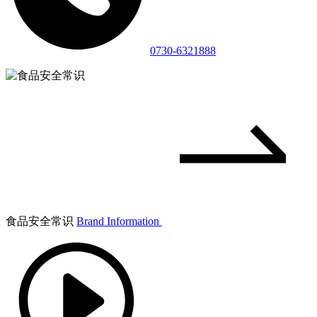
0730-6321888
食品安全常识
Brand Information