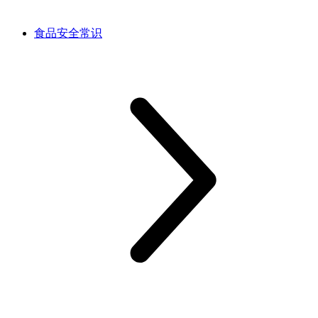
食品安全常识