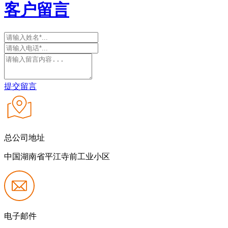
客户留言
提交留言
总公司地址
中国湖南省平江寺前工业小区
电子邮件