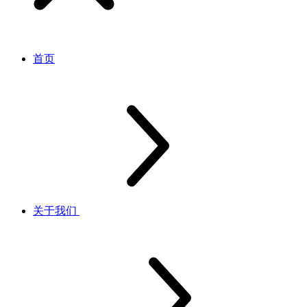
首页
关于我们