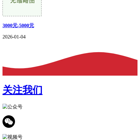
3000元-5000元
2026-01-04
关注我们