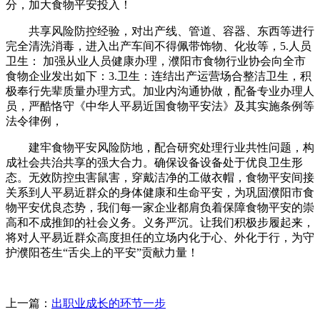
分，加大食物平安投入！
共享风险防控经验，对出产线、管道、容器、东西等进行
完全清洗消毒，进入出产车间不得佩带饰物、化妆等，5.人员
卫生： 加强从业人员健康办理，濮阳市食物行业协会向全市
食物企业发出如下：3.卫生：连结出产运营场合整洁卫生，积
极奉行先辈质量办理方式。加业内沟通协做，配备专业办理人
员，严酷恪守《中华人平易近国食物平安法》及其实施条例等
法令律例，
建牢食物平安风险防地，配合研究处理行业共性问题，构
成社会共治共享的强大合力。确保设备设备处于优良卫生形
态。无效防控虫害鼠害，穿戴洁净的工做衣帽，食物平安间接
关系到人平易近群众的身体健康和生命平安，为巩固濮阳市食
物平安优良态势，我们每一家企业都肩负着保障食物平安的崇
高和不成推卸的社会义务。义务严沉。让我们积极步履起来，
将对人平易近群众高度担任的立场内化于心、外化于行，为守
护濮阳苍生“舌尖上的平安”贡献力量！
上一篇：
出职业成长的环节一步